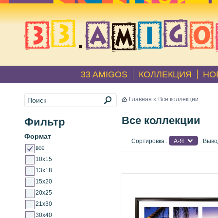
33 AMIGOS
КОЛЛЕКЦИЯ
НО
Главная
» Все коллекции
Все коллекции
Фильтр
Формат
Сортировка :
А-Я
Выво
все
10x15
13x18
15x20
20x25
21x30
30x40