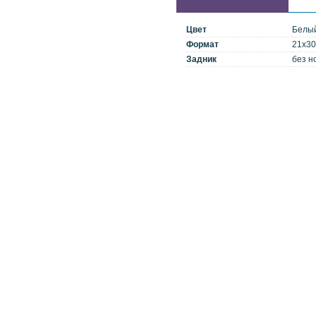
Цвет
Белы
Формат
21x30
Задник
без н