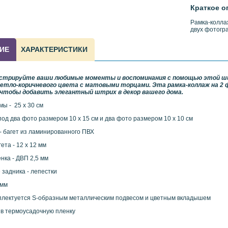
Краткое о
Рамка-колла
двух фотогр
ИЕ
ХАРАКТЕРИСТИКИ
стрируйте ваши любимые моменты и воспоминания с помощью этой ши
етло-коричневого цвета с матовыми торцами. Эта рамка-коллаж на 2 ф
 чтобы добавить элегантный штрих в декор вашего дома.
ы - 25 х 30 см
од два фото размером 10 х 15 см и два фото размером 10 х 10 см
- багет из ламинированного ПВХ
ета - 12 х 12 мм
нка - ДВП 2,5 мм
 задника - лепестки
 мм
плектуется S-образным металлическим подвесом и цветным вкладышем
 в термоусадочную пленку