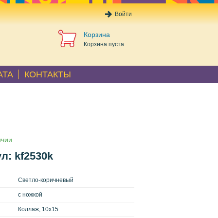
Войти
Корзина
Корзина пуста
АТА
КОНТАКТЫ
ичии
л: kf2530k
Светло-коричневый
с ножкой
Коллаж, 10x15