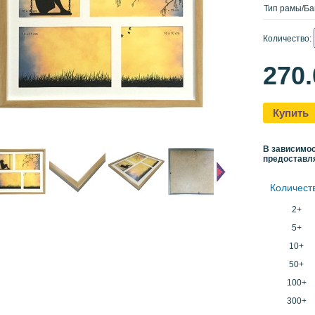
Тип рамы/Ба
Количество:
270
Купить
В зависимос
предоставл
Количест
2+
5+
10+
50+
100+
300+