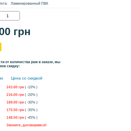
гета:
Ламинированный ПВХ
.00
грн
ти от количества рам в заказе, мы
яем скидку:
во
Цена со скидкой
243.00
грн
( -10% )
216.00
грн
( -20% )
189.00
грн
( -30% )
175.50
грн
( -35% )
148.50
грн
( -45% )
Звоните, договоримся!