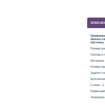
ОПИСАН
Продемон
багета св
для того,
Размер рам
Паспарту п
Материал 
Размер баг
Задняя сте
Крепление
Стекло - 2
Рамка ком
Упакована