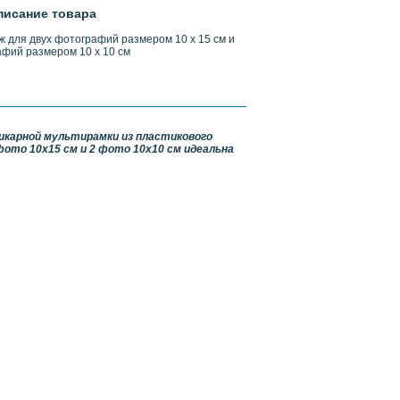
писание товара
ж для двух фотографий размером 10 х 15 см и
афий размером 10 х 10 см
карной мультирамки из пластикового
ото 10х15 см и 2 фото 10х10 см идеальна