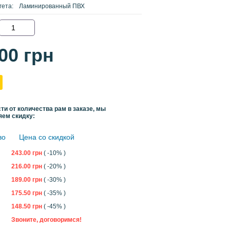
гета:
Ламинированный ПВХ
.00
грн
ти от количества рам в заказе, мы
яем скидку:
во
Цена со скидкой
243.00
грн
( -10% )
216.00
грн
( -20% )
189.00
грн
( -30% )
175.50
грн
( -35% )
148.50
грн
( -45% )
Звоните, договоримся!