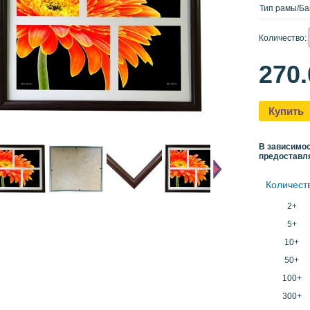
Тип рамы/Ба
Количество:
270
Купить
В зависимос
предоставл
Количест
2+
5+
10+
50+
100+
300+