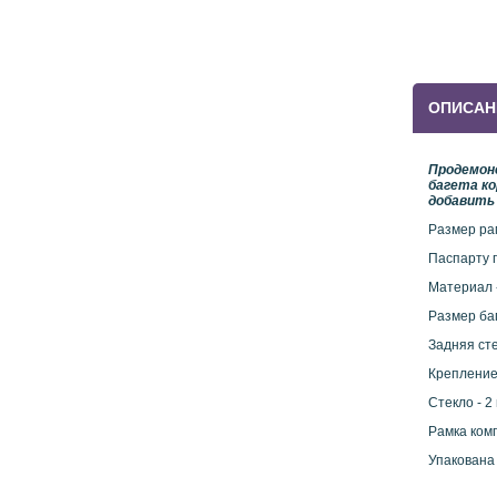
ОПИСАН
Продемон
багета ко
добавить 
Размер рам
Паспарту п
Материал 
Размер баг
Задняя сте
Крепление
Стекло - 2
Рамка ком
Упакована