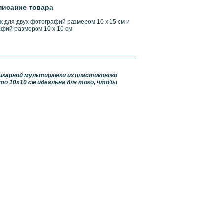
писание товара
ж для двух фотографий размером 10 х 15 см и
афий размером 10 х 10 см
карной мультирамки из пластикового
то 10х10 см идеальна для того, чтобы