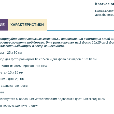
Краткое о
Рамка-колла
двух фотогр
ИЕ
ХАРАКТЕРИСТИКИ
стрируйте ваши любимые моменты и воспоминания с помощью этой ши
ричневого цвета под дерево. Эта рамка-коллаж на 2 фото 10х15 см 2 фо
элегантный штрих в декор вашего дома.
ы - 25 х 30 см
од два фото размером 10 х 15 см и два фото размером 10 х 10 см
- багет из ламинированного ПВХ
ета - 15 х 15 мм
нка - ДВП 2,5 мм
 задника - лепестки
 мм
плектуется S-образным металлическим подвесом и цветным вкладышем
 в термоусадочную пленку