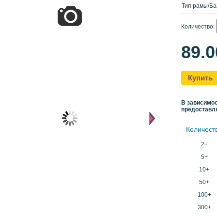
Тип рамы/Ба
Количество:
89.
Купить
В зависимос
предоставл
Количест
2+
5+
10+
50+
100+
300+