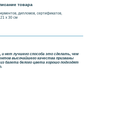
писание товара
окументов, дипломов, сертификатов,
21 х 30 см
 и нет лучшего способа это сделать, чем
ментов высочайшего качества призваны
из багета белого цвета хорошо подходят
о.