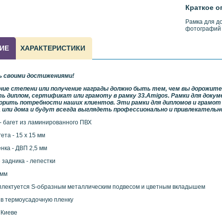
Краткое о
Рамка для д
фотографий 
ИЕ
ХАРАКТЕРИСТИКИ
ь своими достижениями!
ие степени или получение награды должно быть тем, чем вы дорожите,
 диплом, сертификат или грамоту в рамку 33.
Amigos
. Рамки для доку
рить потребности наших клиентов. Эти рамки для дипломов и грамот 
 или дома и будут всегда выглядеть профессионально и привлекательн
- багет из ламинированного ПВХ
ета - 15 х 15 мм
нка - ДВП 2,5 мм
 задника - лепестки
 мм
плектуется S-образным металлическим подвесом и цветным вкладышем
 в термоусадочную пленку
 Киеве