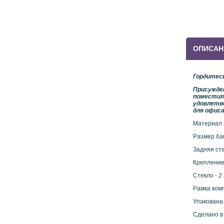
ОПИСАН
Гордитес
Присужден
поместить
удовлетво
для офиса
Материал 
Размер баг
Задняя сте
Крепление
Стекло - 2
Рамка ком
Упакована
Сделано в