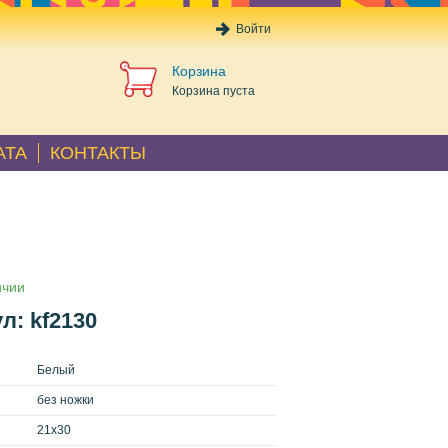
Войти
Корзина
Корзина пуста
АТА
КОНТАКТЫ
ичии
л: kf2130
Белый
без ножки
21x30