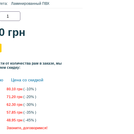
гета:
Ламинированный ПВХ
00
грн
ти от количества рам в заказе, мы
яем скидку:
во
Цена со скидкой
80.10
грн
( -10% )
71.20
грн
( -20% )
62.30
грн
( -30% )
57.85
грн
( -35% )
48.95
грн
( -45% )
Звоните, договоримся!