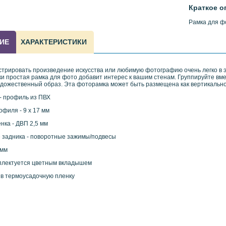
Краткое о
Рамка для фо
ИЕ
ХАРАКТЕРИСТИКИ
трировать произведение искусства или любимую фотографию очень легко в э
и простая рамка для фото добавит интерес к вашим стенам. Группируйте вме
удожественный образ. Эта фоторамка может быть размещена как вертикально,
- профиль из ПВХ
филя - 9 х 17 мм
нка - ДВП 2,5 мм
 задника - поворотные зажимы/подвесы
 мм
плектуется цветным вкладышем
 в термоусадочную пленку