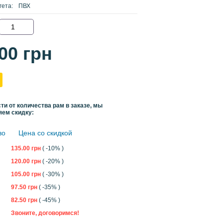
гета:
ПВХ
.00
грн
ти от количества рам в заказе, мы
яем скидку:
во
Цена со скидкой
135.00
грн
( -10% )
120.00
грн
( -20% )
105.00
грн
( -30% )
97.50
грн
( -35% )
82.50
грн
( -45% )
Звоните, договоримся!