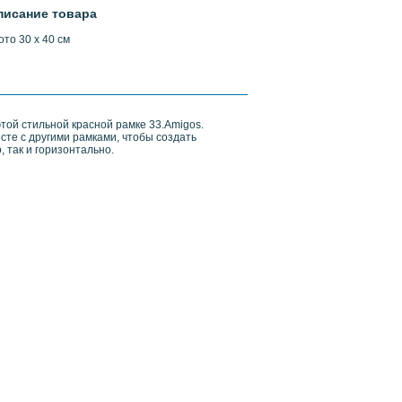
писание товара
то 30 х 40 см
той стильной красной рамке 33.Amigos.
сте с другими рамками, чтобы создать
 так и горизонтально.