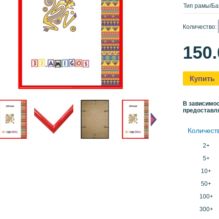
Тип рамы/Ба
Количество:
150
Купить
В зависимос
предоставл
Количест
2+
5+
10+
50+
100+
300+