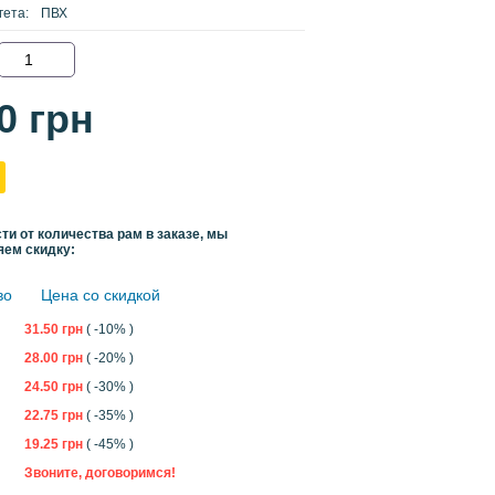
гета:
ПВХ
00
грн
ти от количества рам в заказе, мы
яем скидку:
во
Цена со скидкой
31.50
грн
( -10% )
28.00
грн
( -20% )
24.50
грн
( -30% )
22.75
грн
( -35% )
19.25
грн
( -45% )
Звоните, договоримся!