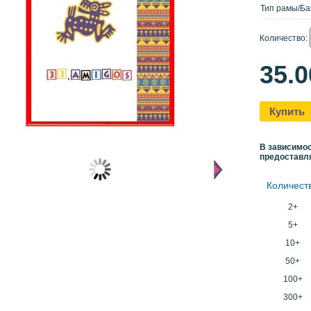
Тип рамы/Ба
Количество:
35.
Купить
В зависимос
предоставл
Количест
2+
5+
10+
50+
100+
300+