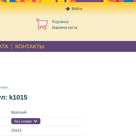
Войти
Корзина
Корзина пуста
АТА
КОНТАКТЫ
ичии
л: k1015
Красный
без ножки
10x15