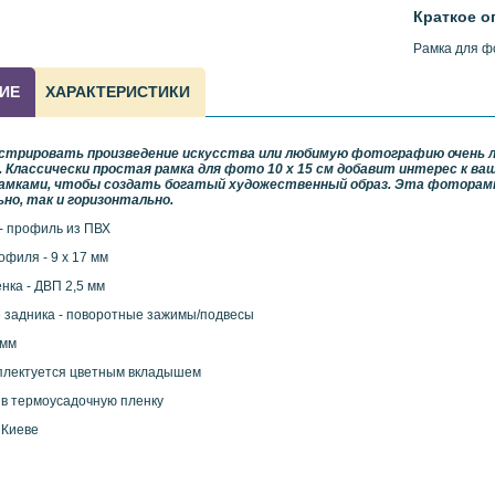
Краткое о
Рамка для фо
ИЕ
ХАРАКТЕРИСТИКИ
стрировать произведение искусства или любимую фотографию очень ле
. Классически простая рамка для фото 10 х 15 см добавит интерес к в
рамками, чтобы создать богатый художественный образ. Эта фоторам
но, так и горизонтально.
- профиль из ПВХ
филя - 9 х 17 мм
нка - ДВП 2,5 мм
 задника - поворотные зажимы/подвесы
 мм
плектуется цветным вкладышем
 в термоусадочную пленку
 Киеве