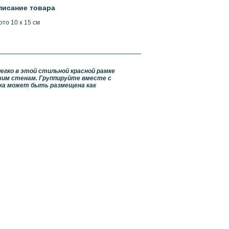
писание товара
то 10 х 15 см
гко в этой стильной красной рамке
ашим стенам. Группируйте вместе с
ка может быть размещена как