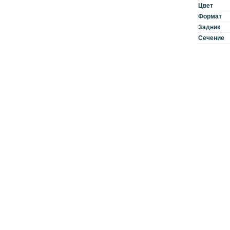
Цвет
Формат
Задник
Сечение
© 2026 «33.Amigos»
Все права защищены
Карта сайта