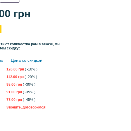
.00
грн
ти от количества рам в заказе, мы
яем скидку:
во
Цена со скидкой
126.00
грн
( -10% )
112.00
грн
( -20% )
98.00
грн
( -30% )
91.00
грн
( -35% )
77.00
грн
( -45% )
Звоните, договоримся!